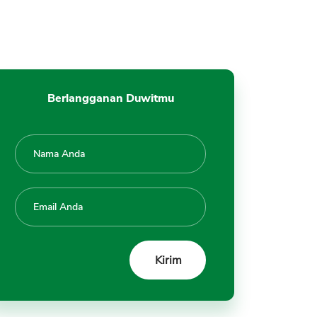
UOB?
2. Apa itu cicilan floating?
Berlangganan Duwitmu