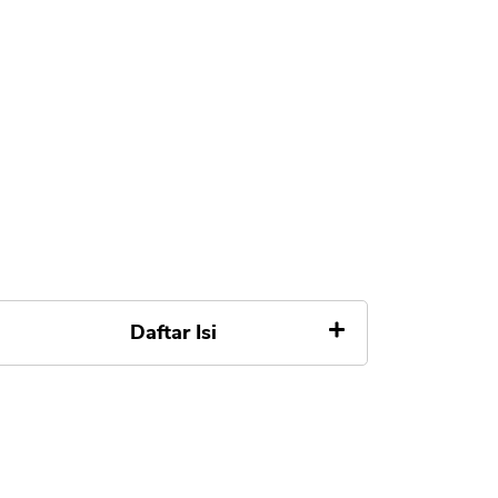
Daftar Isi
Mengenal Jenis Program KPR
UOB
1. KPR UOB Flexi