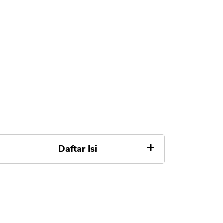
Daftar Isi
Apa itu Kredit Rumah Syariah
Manfaat KPR Kredit Rumah
Syariah