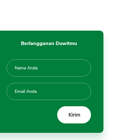
KPR Syariah Rumah Subsidi
Margin KPR Syariah
Tanya Jawab KPR Syariah
Kesimpulan
Berlangganan Duwitmu