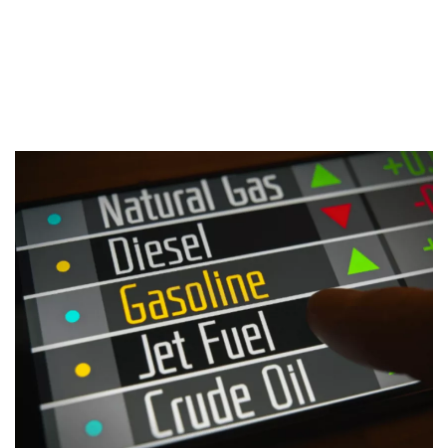
5. Valbury
Sekuritas Saham
6. Finex
7. Royal Trust
Bank Digital
8. Maxco
Crypto
Assets Crypto
Exchange
Asuransi
Asuransi Jiwa
Asuransi Kesehatan
Asuransi Syariah