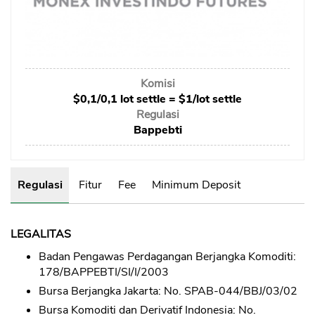
Sekuritas Saham
Bank Digital
Crypto
Komisi
Assets Crypto
$0,1/0,1 lot settle = $1/lot settle
Exchange
Regulasi
Bappebti
Asuransi
Asuransi Jiwa
Regulasi
Fitur
Fee
Minimum Deposit
Asuransi Kesehatan
Asuransi Syariah
LEGALITAS
Badan Pengawas Perdagangan Berjangka Komoditi:
178/BAPPEBTI/SI/I/2003
Bursa Berjangka Jakarta: No. SPAB-044/BBJ/03/02
Bursa Komoditi dan Derivatif Indonesia: No.