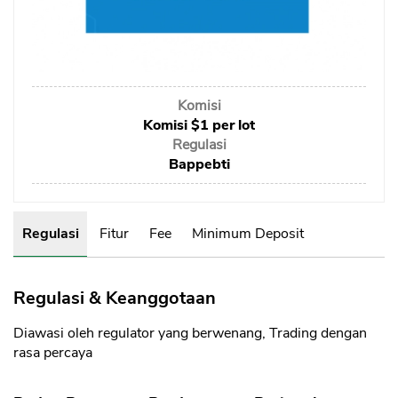
Sekuritas Saham
Bank Digital
Crypto
Komisi
Assets Crypto
Komisi $1 per lot
Exchange
Regulasi
Bappebti
Asuransi
Asuransi Jiwa
Regulasi
Fitur
Fee
Minimum Deposit
Asuransi Kesehatan
Asuransi Syariah
Regulasi & Keanggotaan
Diawasi oleh regulator yang berwenang, Trading dengan
rasa percaya