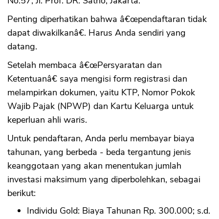
No.57, Jl. Prof. DR. Satrio, Jakarta.
Penting diperhatikan bahwa â€œpendaftaran tidak
dapat diwakilkanâ€. Harus Anda sendiri yang
datang.
Setelah membaca â€œPersyaratan dan
Ketentuanâ€ saya mengisi form registrasi dan
melampirkan dokumen, yaitu KTP, Nomor Pokok
Wajib Pajak (NPWP) dan Kartu Keluarga untuk
keperluan ahli waris.
Untuk pendaftaran, Anda perlu membayar biaya
tahunan, yang berbeda - beda tergantung jenis
keanggotaan yang akan menentukan jumlah
investasi maksimum yang diperbolehkan, sebagai
berikut:
Individu Gold: Biaya Tahunan Rp. 300.000; s.d.