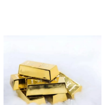
Sekuritas Saham
Bank Digital
Crypto
Assets Crypto
Exchange
Asuransi
Asuransi Jiwa
Asuransi Kesehatan
Asuransi Syariah