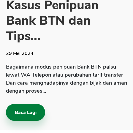
Kasus Penipuan
Sekuritas Saham
Bank BTN dan
Bank Digital
Crypto
Tips...
Assets Crypto
Exchange
29 Mei 2024
Asuransi
Bagaimana modus penipuan Bank BTN palsu
Asuransi Jiwa
lewat WA Telepon atau perubahan tarif transfer
Dan cara menghadapinya dengan bijak dan aman
Asuransi Kesehatan
dengan proses...
Asuransi Syariah
Baca Lagi