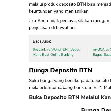
melalui produk deposito BTN bisa menjad
keuntungan yang menjanjikan.
Jika Anda tidak percaya, silakan menga
penjelasan di bawah ini.
Baca Juga:
Seabank vs Wondr BNI, Bagus
myBCA vs S
Mana Buat Online Banking
Bagus Buat
Bunga Deposito BTN
Suku bunga yang berlaku pada deposito B
melalui kantor cabang bank dan BTN Mob
Buka Deposito BTN Melalui Ka