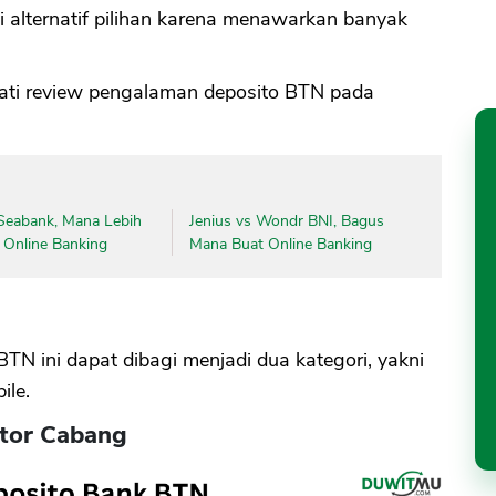
i alternatif pilihan karena menawarkan banyak
mati review pengalaman deposito BTN pada
eabank, Mana Lebih
Jenius vs Wondr BNI, Bagus
 Online Banking
Mana Buat Online Banking
TN ini dapat dibagi menjadi dua kategori, yakni
ile.
ntor Cabang