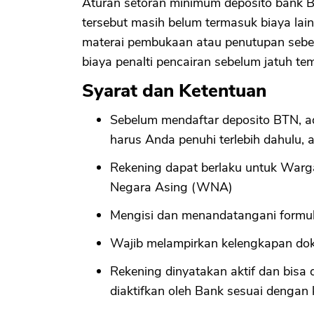
Aturan setoran minimum deposito bank 
tersebut masih belum termasuk biaya lain,
materai pembukaan atau penutupan sebes
biaya penalti pencairan sebelum jatuh tem
Syarat dan Ketentuan
Sebelum mendaftar deposito BTN, a
harus Anda penuhi terlebih dahulu, a
Rekening dapat berlaku untuk War
Negara Asing (WNA)
Mengisi dan menandatangani formul
Wajib melampirkan kelengkapan do
Rekening dinyatakan aktif dan bisa d
diaktifkan oleh Bank sesuai dengan 