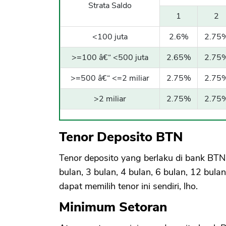
Strata Saldo
1
2
<100 juta
2.6%
2.75
>=100 â€“ <500 juta
2.65%
2.75
>=500 â€“ <=2 miliar
2.75%
2.75
>2 miliar
2.75%
2.75
Tenor Deposito BTN
Tenor deposito yang berlaku di bank BTN 
bulan, 3 bulan, 4 bulan, 6 bulan, 12 bu
dapat memilih tenor ini sendiri, lho.
Minimum Setoran