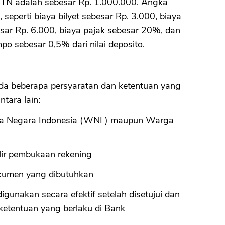
BTN adalah sebesar Rp. 1.000.000. Angka
 seperti biaya bilyet sebesar Rp. 3.000, biaya
ar Rp. 6.000, biaya pajak sebesar 20%, dan
po sebesar 0,5% dari nilai deposito.
da beberapa persyaratan dan ketentuan yang
ntara lain:
ga Negara Indonesia (WNI ) maupun Warga
ir pembukaan rekening
kumen yang dibutuhkan
igunakan secara efektif setelah disetujui dan
ketentuan yang berlaku di Bank