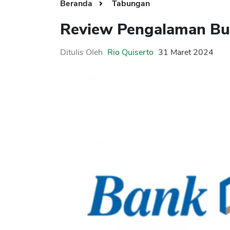
Beranda
Tabungan
Review Pengalaman Bu
Ditulis Oleh
Rio Quiserto
31 Maret 2024