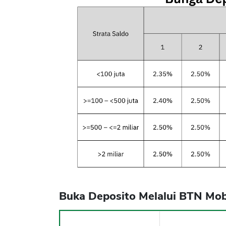
Buka Deposito Melalui BTN Mob