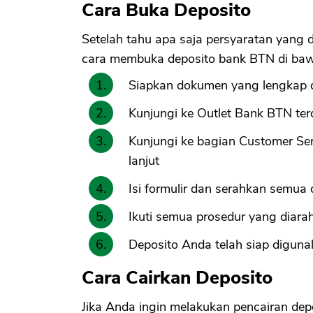
Cara Buka Deposito
Setelah tahu apa saja persyaratan yang d
cara membuka deposito bank BTN di bawa
Siapkan dokumen yang lengkap 
Kunjungi ke Outlet Bank BTN ter
Kunjungi ke bagian Customer Ser
lanjut
Isi formulir dan serahkan semua
Ikuti semua prosedur yang diara
Deposito Anda telah siap digun
Cara Cairkan Deposito
Jika Anda ingin melakukan pencairan dep