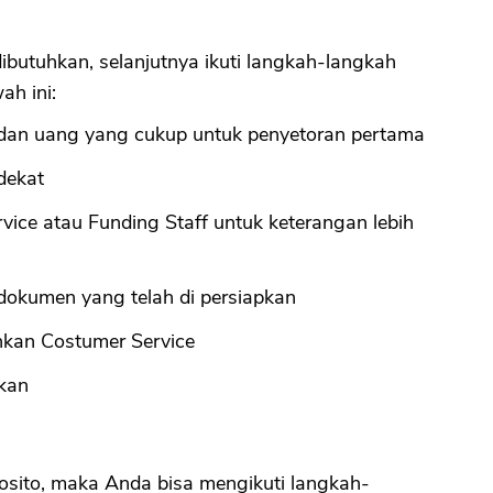
ibutuhkan, selanjutnya ikuti langkah-langkah
h ini:
dan uang yang cukup untuk penyetoran pertama
dekat
vice atau Funding Staff untuk keterangan lebih
 dokumen yang telah di persiapkan
hkan Costumer Service
akan
osito, maka Anda bisa mengikuti langkah-