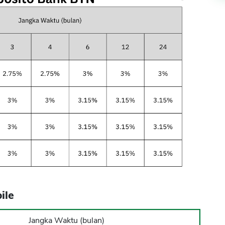
ile
Jangka Waktu (bulan)