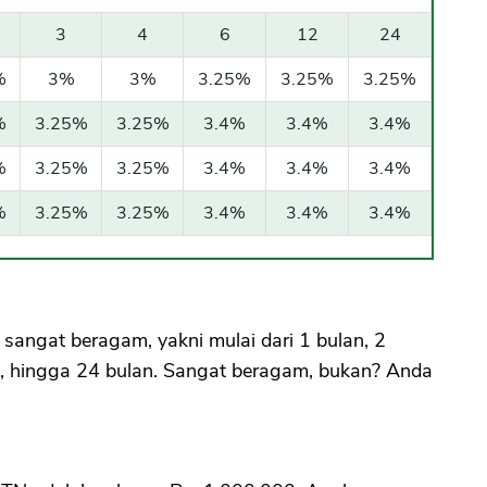
3
4
6
12
24
CANCEL
OK
%
3%
3%
3.25%
3.25%
3.25%
%
3.25%
3.25%
3.4%
3.4%
3.4%
%
3.25%
3.25%
3.4%
3.4%
3.4%
%
3.25%
3.25%
3.4%
3.4%
3.4%
sangat beragam, yakni mulai dari 1 bulan, 2
lan, hingga 24 bulan. Sangat beragam, bukan? Anda