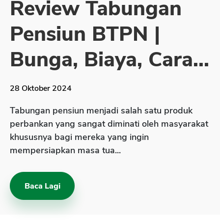
Review Tabungan
Sekuritas Saham
Pensiun BTPN |
Bank Digital
Crypto
Bunga, Biaya, Cara...
Assets Crypto
Exchange
28 Oktober 2024
Asuransi
Tabungan pensiun menjadi salah satu produk
Asuransi Jiwa
perbankan yang sangat diminati oleh masyarakat
khususnya bagi mereka yang ingin
Asuransi Kesehatan
mempersiapkan masa tua...
Asuransi Syariah
Baca Lagi