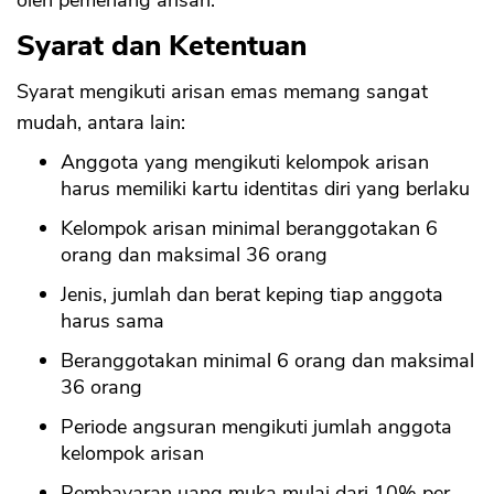
oleh pemenang arisan.
Syarat dan Ketentuan
Syarat mengikuti arisan emas memang sangat
mudah, antara lain:
Anggota yang mengikuti kelompok arisan
harus memiliki kartu identitas diri yang berlaku
Kelompok arisan minimal beranggotakan 6
orang dan maksimal 36 orang
Jenis, jumlah dan berat keping tiap anggota
CANCEL
OK
harus sama
Beranggotakan minimal 6 orang dan maksimal
36 orang
Periode angsuran mengikuti jumlah anggota
kelompok arisan
Pembayaran uang muka mulai dari 10% per