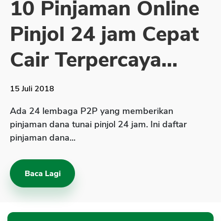
10 Pinjaman Online
Sekuritas Saham
Pinjol 24 jam Cepat
Bank Digital
Crypto
Cair Terpercaya...
Assets Crypto
Exchange
15 Juli 2018
Asuransi
Ada 24 lembaga P2P yang memberikan
Asuransi Jiwa
pinjaman dana tunai pinjol 24 jam. Ini daftar
pinjaman dana...
Asuransi Kesehatan
Asuransi Syariah
Baca Lagi