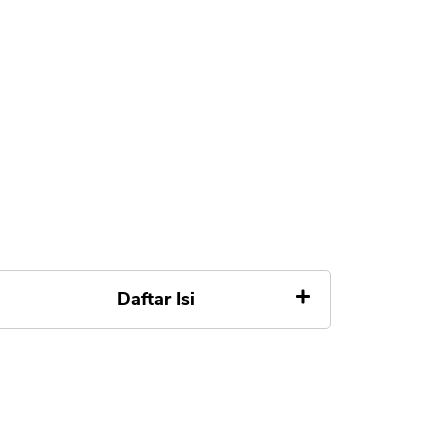
Daftar Isi
#1 Kredit Pintar
#2 CashWagon
#3 Pinjam Gampang