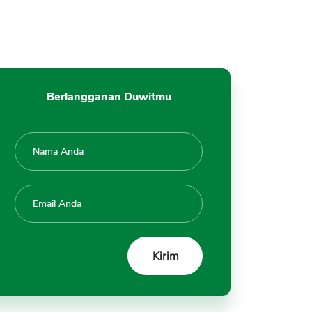
a) Cicilan Tanpa Kartu Kredit
b) Cicilan dengan Kartu Kredit
c) Perbandingan Kartu Kredit
vs Tanpa
Tips Pinjam Cicilan Kredit Online
Berlangganan Duwitmu
#1 Cek Kondisi Keuangan
#2 Simulasi Pinjaman
#3 Tenor Pinjaman
#4 Data Pribadi
#5 Hindari Fintech Ilegal
Tanya Jawab Aplikasi Cicilan
PayLater