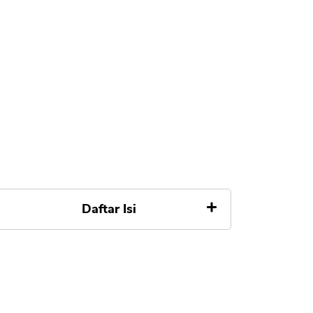
Daftar Isi
1. Kredivo
2. Akulaku (Bukalapak
Tokopedia)