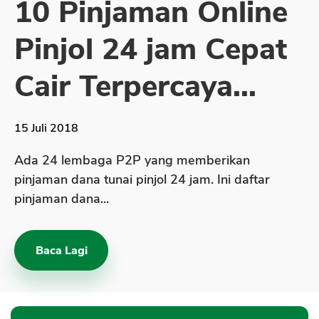
10 Pinjaman Online
Sekuritas Saham
Pinjol 24 jam Cepat
Bank Digital
Crypto
Cair Terpercaya...
Assets Crypto
Exchange
15 Juli 2018
Asuransi
Ada 24 lembaga P2P yang memberikan
Asuransi Jiwa
pinjaman dana tunai pinjol 24 jam. Ini daftar
pinjaman dana...
Asuransi Kesehatan
Asuransi Syariah
Baca Lagi