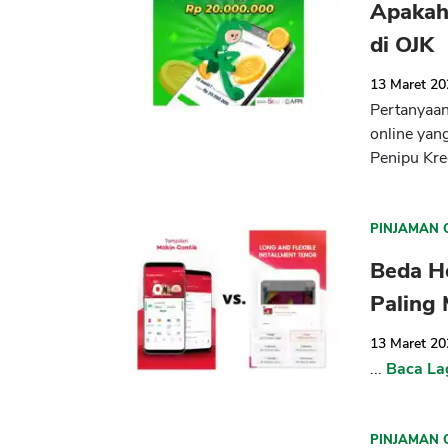
Apakah
di OJK
13 Maret 2
Pertanyaan
online yan
Penipu Kred
PINJAMAN 
Beda H
Paling
13 Maret 2
...
Baca La
PINJAMAN 