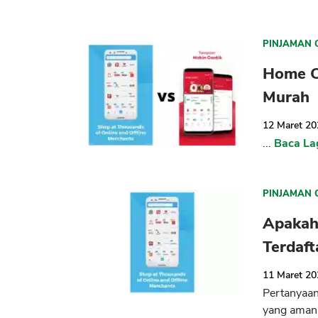
PINJAMAN 
Home C
Murah
12 Maret 2
...
Baca La
PINJAMAN 
Apakah 
Terdaft
11 Maret 2
Pertanyaan
yang aman 