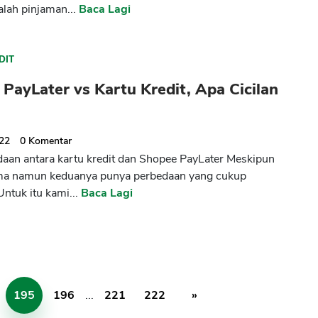
alah pinjaman...
Baca Lagi
DIT
PayLater vs Kartu Kredit, Apa Cicilan
022
0
Komentar
aan antara kartu kredit dan Shopee PayLater Meskipun
ama namun keduanya punya perbedaan yang cukup
ntuk itu kami...
Baca Lagi
195
196
...
221
222
»