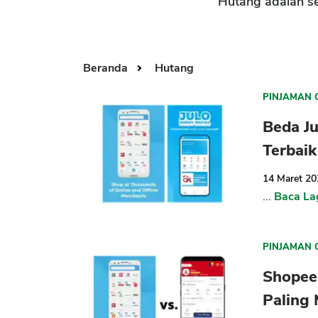
Hutang adalah s
Beranda
Hutang
PINJAMAN 
Beda J
Terbaik
14 Maret 2
...
Baca La
PINJAMAN 
Shopee
Paling