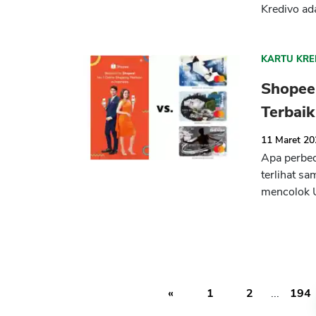
Kredivo ad
KARTU KRE
Shopee 
Terbaik
11 Maret 2
Apa perbed
terlihat s
mencolok U
«
1
2
...
194