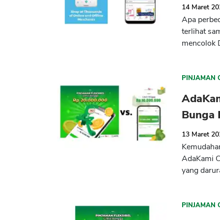
14 Maret 2
Apa perbed
terlihat s
mencolok D
PINJAMAN 
AdaKam
Bunga 
13 Maret 2
Kemudahan
AdaKami Cu
yang darur
PINJAMAN 