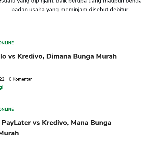
esuatu yang dipinjam, baik berupa uang maupun benda
badan usaha yang meminjam disebut debitur.
ONLINE
ulo vs Kredivo, Dimana Bunga Murah
022
0
Komentar
gi
ONLINE
 PayLater vs Kredivo, Mana Bunga
 Murah