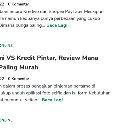
022
0
Komentar
aan antara Kredivo dan Shopee PayLater Meskipun
ama namun keduanya punya perbedaan yang cukup
imana bunga paling...
Baca Lagi
ONLINE
i VS Kredit Pintar, Review Mana
Paling Murah
022
0
Komentar
 dalam proses pengajuan pinjaman pertama di
kup unduh aplikasi foto selfie dan isi form Kebutuhan
at menuntut setiap...
Baca Lagi
ONLINE