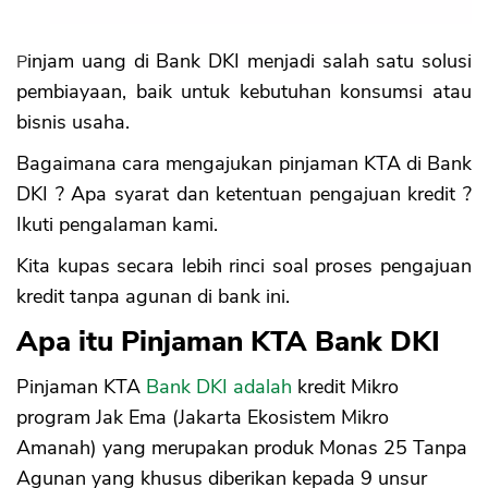
6. Kredit Kendaraan Bermotor
7. Kredit Investasi
Pinjam uang di Bank DKI menjadi salah satu solusi
8. Kredit Invoice Financing
pembiayaan, baik untuk kebutuhan konsumsi atau
Tips Pinjaman Bank DKI Disetujui
bisnis usaha.
1. Catatan Kredit Bersih di SLIK OJK
2. Lengkapi Dokumen
Bagaimana cara mengajukan pinjaman KTA di Bank
3. Pastikan Kemampuan Pembayaran
DKI ? Apa syarat dan ketentuan pengajuan kredit ?
4. Pastikan Kondisi dan Dokumen Jaminan
Ikuti pengalaman kami.
5. Bisa Dihubungi Verifikasi Bank
6. Manfaatkan Apply Online
Kita kupas secara lebih rinci soal proses pengajuan
kredit tanpa agunan di bank ini.
Apa itu Pinjaman KTA Bank DKI
Pinjaman KTA
Bank DKI adalah
kredit Mikro
program Jak Ema (Jakarta Ekosistem Mikro
Amanah) yang merupakan produk Monas 25 Tanpa
Agunan yang khusus diberikan kepada 9 unsur