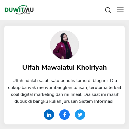
Tabungan
Reksadana
Emas
Pengeluaran
Saham
Asuransi
Kartu Kredit
Bitcoin
Rencana Keuangan
KPR
Investasi
Pinjaman
Ulfah Mawalatul Khoiriyah
Mengelola keuangan
KTA
Kartu Kredit
Ulfah adalah salah satu penulis tamu di blog ini. Dia
Pinjaman Online
KTA
cukup banyak menyumbangkan tulisan, terutama terkait
Hutang
soal digital marketing dan millineal. Dia saat ini masih
KPR
duduk di bangku kuliah jurusan Sistem Informasi.
Kredit Usaha
Pinjaman Online
Broker Forex