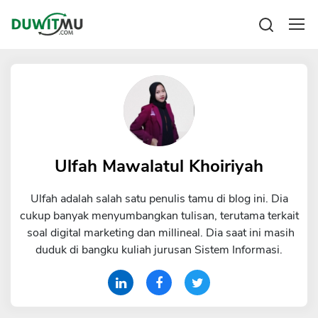
Tabungan
Reksadana
Emas
Pengeluaran
Saham
Asuransi
Kartu Kredit
Bitcoin
Rencana Keuangan
KPR
Investasi
Pinjaman
Ulfah Mawalatul Khoiriyah
Mengelola keuangan
KTA
Kartu Kredit
Ulfah adalah salah satu penulis tamu di blog ini. Dia
Pinjaman Online
KTA
cukup banyak menyumbangkan tulisan, terutama terkait
Hutang
soal digital marketing dan millineal. Dia saat ini masih
KPR
duduk di bangku kuliah jurusan Sistem Informasi.
Kredit Usaha
Pinjaman Online
Broker Forex