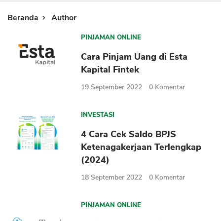
Sekuritas Saham
Beranda
Author
Bank Digital
PINJAMAN ONLINE
Crypto
Cara Pinjam Uang di Esta
Assets Crypto
Kapital Fintek
Exchange
19 September 2022
0
Komentar
Asuransi
INVESTASI
Asuransi Jiwa
4 Cara Cek Saldo BPJS
Asuransi Kesehatan
Ketenagakerjaan Terlengkap
Asuransi Syariah
(2024)
18 September 2022
0
Komentar
PINJAMAN ONLINE