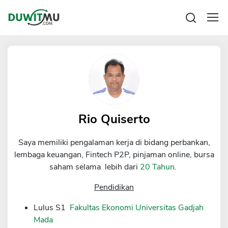
Tabungan
Reksadana
Emas
Pengeluaran
Saham
Asuransi
Kartu Kredit
Bitcoin
Rencana Keuangan
KPR
Investasi
Pinjaman
Rio Quiserto
Mengelola keuangan
KTA
Kartu Kredit
Saya memiliki pengalaman kerja di bidang perbankan,
Pinjaman Online
KTA
lembaga keuangan, Fintech P2P, pinjaman online, bursa
Hutang
saham selama lebih dari
20 Tahun
.
KPR
Kredit Usaha
Pendidikan
Pinjaman Online
Lulus S1
Fakultas Ekonomi Universitas Gadjah
Mada
Broker Forex