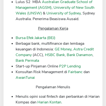
Lulus S2 MBA
Australian Graduate School of
Sekuritas Saham
Management (AGSM)
,
University of New South
Wales (UNSW)
&
University of Sydney
, Sydney
Bank Digital
Australia. Penerima Beasiswa Ausaid.
Crypto
Pengalaman Kerja
Assets Crypto
Bursa Efek Jakarta (BEJ)
Exchange
Berbagai bank, multifinance dan lembaga
Asuransi
keuangan di Indonesia:
GE Money
,
Astra Credit
Company
(ACC),
HSBC Bank
,
Bank Danamon
,
Asuransi Jiwa
Bank Permata
Asuransi Kesehatan
Start-up Pinjaman Online
P2P Lending
Konsultan Risk Management di
Fairbanc
dan
Asuransi Syariah
AwanTunai
Pengalaman Menulis
Menulis opini soal fintech dan perbankan di Harian
Kompas dan
Harian Kontan
.