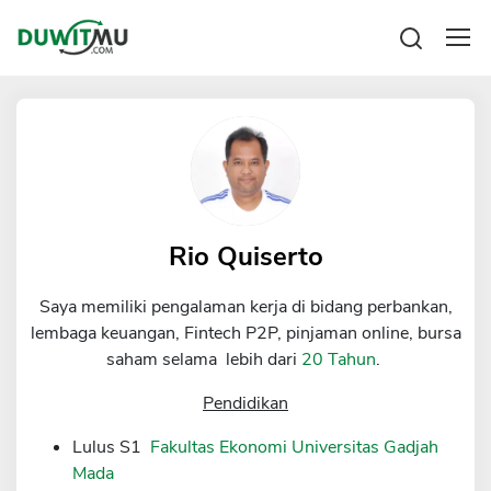
Tabungan
Reksadana
Emas
Pengeluaran
Saham
Asuransi
Kartu Kredit
Bitcoin
Rencana Keuangan
KPR
Investasi
Pinjaman
Rio Quiserto
Mengelola keuangan
KTA
Kartu Kredit
Saya memiliki pengalaman kerja di bidang perbankan,
Pinjaman Online
KTA
lembaga keuangan, Fintech P2P, pinjaman online, bursa
Hutang
saham selama lebih dari
20 Tahun
.
KPR
Kredit Usaha
Pendidikan
Pinjaman Online
Lulus S1
Fakultas Ekonomi Universitas Gadjah
Mada
Broker Forex