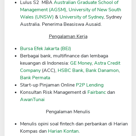
Lulus S2 MBA
Australian Graduate School of
Sekuritas Saham
Management (AGSM)
,
University of New South
Wales (UNSW)
&
University of Sydney
, Sydney
Bank Digital
Australia. Penerima Beasiswa Ausaid.
Crypto
Pengalaman Kerja
Assets Crypto
Bursa Efek Jakarta (BEJ)
Exchange
Berbagai bank, multifinance dan lembaga
Asuransi
keuangan di Indonesia:
GE Money
,
Astra Credit
Company
(ACC),
HSBC Bank
,
Bank Danamon
,
Asuransi Jiwa
Bank Permata
Asuransi Kesehatan
Start-up Pinjaman Online
P2P Lending
Konsultan Risk Management di
Fairbanc
dan
Asuransi Syariah
AwanTunai
Pengalaman Menulis
Menulis opini soal fintech dan perbankan di Harian
Kompas dan
Harian Kontan
.