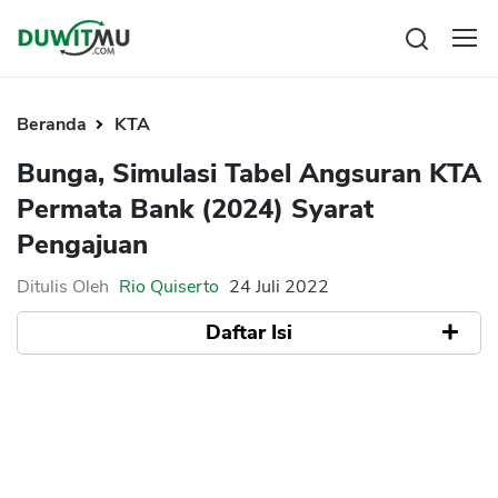
Tabungan
Reksadana
Beranda
KTA
Emas
Pengeluaran
Bunga, Simulasi Tabel Angsuran KTA
Saham
Asuransi
Permata Bank (2024) Syarat
Kartu Kredit
Bitcoin
Rencana Keuangan
Pengajuan
KPR
Investasi
Pinjaman
Mengelola keuangan
KTA
Ditulis Oleh
Rio Quiserto
24 Juli 2022
Kartu Kredit
Pinjaman Online
Daftar Isi
KTA
Hutang
KPR
Tabel Angsuran KTA Permata 2022
Kredit Usaha
Suku Bunga KTA Permata
Pinjaman Online
Syarat Pengajuan KTA Permata
a. PermataME KTA
Broker Forex