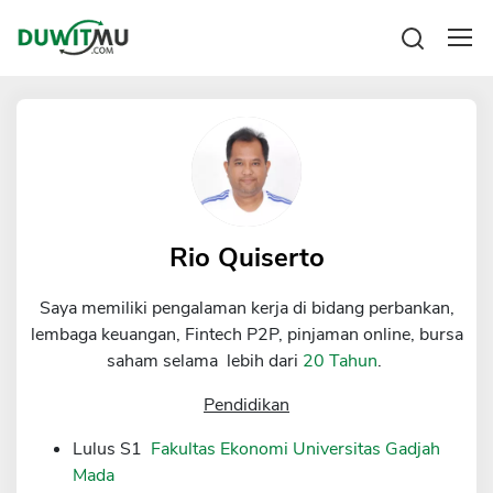
Tabungan
Reksadana
Emas
Pengeluaran
Saham
Asuransi
Kartu Kredit
Bitcoin
Rencana Keuangan
KPR
Investasi
Pinjaman
Rio Quiserto
Mengelola keuangan
KTA
Kartu Kredit
Saya memiliki pengalaman kerja di bidang perbankan,
Pinjaman Online
KTA
lembaga keuangan, Fintech P2P, pinjaman online, bursa
Hutang
saham selama lebih dari
20 Tahun
.
KPR
Kredit Usaha
Pendidikan
Pinjaman Online
Lulus S1
Fakultas Ekonomi Universitas Gadjah
Mada
Broker Forex