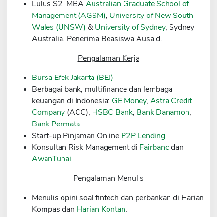
Lulus S2 MBA
Australian Graduate School of
Sekuritas Saham
Management (AGSM)
,
University of New South
Wales (UNSW)
&
University of Sydney
, Sydney
Bank Digital
Australia. Penerima Beasiswa Ausaid.
Crypto
Pengalaman Kerja
Assets Crypto
Bursa Efek Jakarta (BEJ)
Exchange
Berbagai bank, multifinance dan lembaga
Asuransi
keuangan di Indonesia:
GE Money
,
Astra Credit
Company
(ACC),
HSBC Bank
,
Bank Danamon
,
Asuransi Jiwa
Bank Permata
Asuransi Kesehatan
Start-up Pinjaman Online
P2P Lending
Konsultan Risk Management di
Fairbanc
dan
Asuransi Syariah
AwanTunai
Pengalaman Menulis
Menulis opini soal fintech dan perbankan di Harian
Kompas dan
Harian Kontan
.