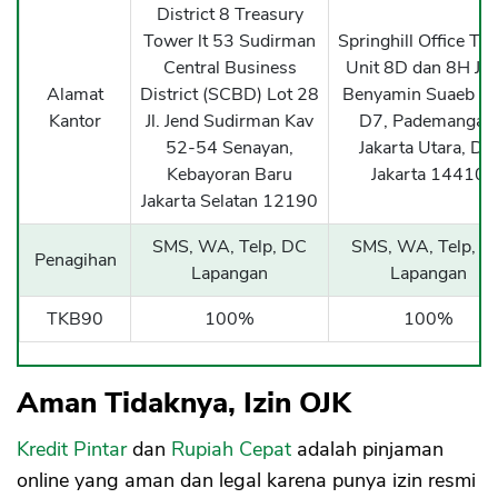
District 8 Treasury
Tower lt 53 Sudirman
Springhill Office To
Central Business
Unit 8D dan 8H Jal
Alamat
District (SCBD) Lot 28
Benyamin Suaeb Bl
Kantor
Jl. Jend Sudirman Kav
D7, Pademangan
52-54 Senayan,
Jakarta Utara, DK
Kebayoran Baru
Jakarta 14410
Jakarta Selatan 12190
SMS, WA, Telp, DC
SMS, WA, Telp, D
Penagihan
Lapangan
Lapangan
TKB90
100%
100%
Aman Tidaknya, Izin OJK
Kredit Pintar
dan
Rupiah Cepat
adalah pinjaman
online yang aman dan legal karena punya izin resmi