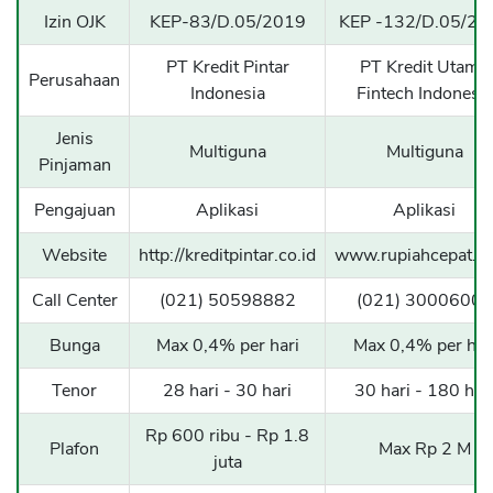
Izin OJK
KEP-83/D.05/2019
KEP -132/D.05/20
PT Kredit Pintar
PT Kredit Utama
Perusahaan
Indonesia
Fintech Indonesia
Jenis
Multiguna
Multiguna
Pinjaman
Pengajuan
Aplikasi
Aplikasi
Website
http://kreditpintar.co.id
www.rupiahcepat.co
Call Center
(021) 50598882
(021) 30006000
Bunga
Max 0,4% per hari
Max 0,4% per har
Tenor
28 hari - 30 hari
30 hari - 180 har
Rp 600 ribu - Rp 1.8
Plafon
Max Rp 2 M
juta