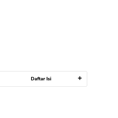
Daftar Isi
1. Unduh Aplikasi Resmi Kredit
Pintar
2. Masukkan OTP Benar