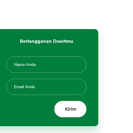
13. Domisili di Wilayah Layanan
Coverage Area
14. Catatan Pinjaman Kredit
Bagus di SLIK OJK, BI Checking
15. Verifikasi Emergency Contact
Berlangganan Duwitmu
Berhasil
16. Penghasilan Cukup Sesuai
Ketentuan
17. Data Alamat Peminjam
18. Melakukan Tanda Tangan
Perjanjian
19. Pengajuan Kembali Setelah 3
Bulan Penolakan
20. Tidak Ada di Internal Blacklist
(Daftar Hitam)