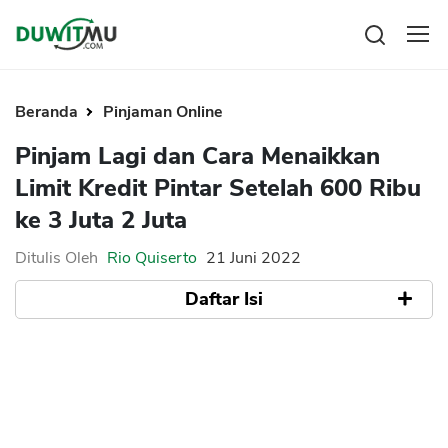
Tabungan
Reksadana
Beranda
Pinjaman Online
Emas
Pengeluaran
Pinjam Lagi dan Cara Menaikkan
Saham
Asuransi
Limit Kredit Pintar Setelah 600 Ribu
Kartu Kredit
Bitcoin
Rencana Keuangan
ke 3 Juta 2 Juta
KPR
Investasi
Pinjaman
Mengelola keuangan
KTA
Ditulis Oleh
Rio Quiserto
21 Juni 2022
Kartu Kredit
Pinjaman Online
Daftar Isi
KTA
Hutang
KPR
Apa Bisa Pinjam Lagi dan Minta Naik Limit
Kredit Usaha
di Kredit Pintar
Cara Minta Naik Limit dan Pinjaman
Pinjaman Online
Kembali di Kredit Pintar
1. Hubungi Call Center Layanan Pelanggan
Broker Forex