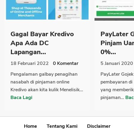
Gagal Bayar Kredivo
PayLater 
Apa Ada DC
Pinjam Ua
Lapangan...
0%...
18 Februari 2022
0
Komentar
5 Januari 2020
Pengalaman galbay penagihan
PayLater Gojek
nasabah di pinjaman online
pembayaran di 
Kredivo akan kita kulik Menelisik...
yang memberik
Baca Lagi
pinjaman...
Bac
Home
Tentang Kami
Disclaimer