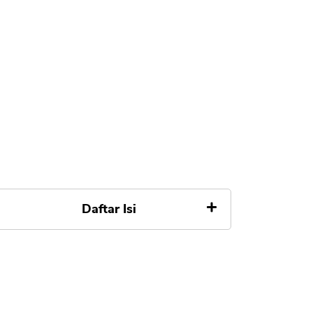
Daftar Isi
Aplikasi Ceria BRI
Kelebihan BRI Ceria
Kekurangan BRI Ceria