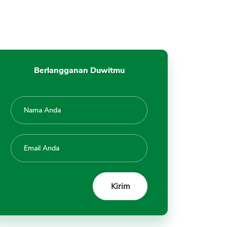
OJK
b. Cek Status di Lembar SLIK
OJK
c. Lakukan Pelunasan Tagihan
Tertunggak
Berlangganan Duwitmu
d. Minta Bukti Surat Lunas
e. Pantau Kembali BI Checking
SLIK OJK
f. Tanyakan ke OJK Kembali
Pertanyaan dan Komplain
Laporan di BI Checking dan SLIK
OJK