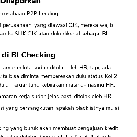
 Dilaporkan
perusahaan P2P Lending.
ai perusahaan, yang diawasi OJK, mereka wajib
n ke SLIK OJK atau dulu dikenal sebagai BI
 di BI Checking
lamaran kita sudah ditolak oleh HR, tapi, ada
ita bisa diminta membereskan dulu status Kol 2
dulu. Tergantung kebijakan masing-masing HR.
amaran kerja sudah jelas pasti ditolak oleh HR.
tansi yang bersangkutan, apakah blacklistnya mulai
cking yang buruk akan membuat pengajuan kredit
k calon debitur dengan status Kol 3, 4 atau 5.