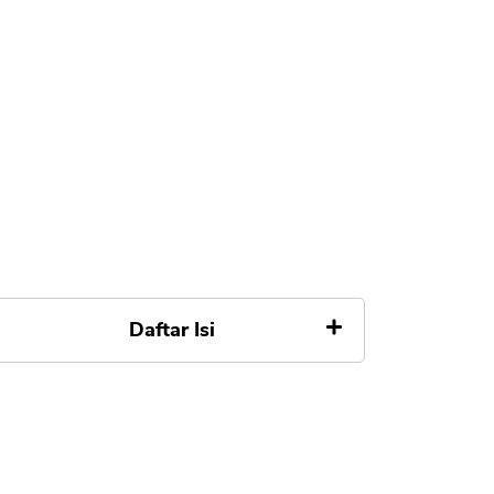
Daftar Isi
Danacita Masuk BI Checking
1. Kolektibilitas 1 (Lancar)
2. Kolektibilitas 2 atau DPK