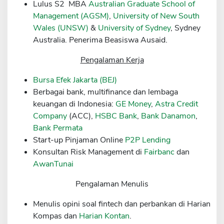
Lulus S2 MBA
Australian Graduate School of
Sekuritas Saham
Management (AGSM)
,
University of New South
Wales (UNSW)
&
University of Sydney
, Sydney
Bank Digital
Australia. Penerima Beasiswa Ausaid.
Crypto
Pengalaman Kerja
Assets Crypto
Bursa Efek Jakarta (BEJ)
Exchange
Berbagai bank, multifinance dan lembaga
Asuransi
keuangan di Indonesia:
GE Money
,
Astra Credit
Company
(ACC),
HSBC Bank
,
Bank Danamon
,
Asuransi Jiwa
Bank Permata
Asuransi Kesehatan
Start-up Pinjaman Online
P2P Lending
Konsultan Risk Management di
Fairbanc
dan
Asuransi Syariah
AwanTunai
Pengalaman Menulis
Menulis opini soal fintech dan perbankan di Harian
Kompas dan
Harian Kontan
.