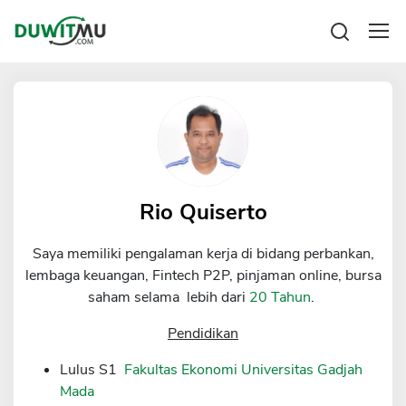
Tabungan
Reksadana
Emas
Pengeluaran
Saham
Asuransi
Kartu Kredit
Bitcoin
Rencana Keuangan
KPR
Investasi
Pinjaman
Rio Quiserto
Mengelola keuangan
KTA
Kartu Kredit
Saya memiliki pengalaman kerja di bidang perbankan,
Pinjaman Online
KTA
lembaga keuangan, Fintech P2P, pinjaman online, bursa
Hutang
saham selama lebih dari
20 Tahun
.
KPR
Kredit Usaha
Pendidikan
Pinjaman Online
Lulus S1
Fakultas Ekonomi Universitas Gadjah
Mada
Broker Forex