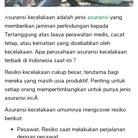
7. Sequis LifeÂ
a. Protection PlusÂ
Asuransi kecelakaan adalah jenis
asuransi
yang
b. Accident Rider - Short
c. Sequis Accident Death & Disablement
memberikan jaminan perlindungan kepada
Rider
Tertanggung atas biaya perawatan medis, cacat
d. Financial Personal Accident Income Plan
tetap, atau kematian yang disebabkan oleh
8. Asuransi Jasa Raharja
kecelakaan. Apa perusahaan asuransi kecelakaan
a. Kecelakaan Lalu Lintas JalanÂ
b. Kecelakaan Penumpang
terbaik di Indonesia saat ini ?
Resiko kecelakaan cukup besar, terutama bagi
mereka yang masih usia produktif. Penting untuk
setiap orang mempertimbangkan untuk punya jenis
asuransi ini.Â
Asuransi kecelakaan umumnya mengcover resiko
berikut:
Pesawat. Resiko saat melakukan perjalanan
dengan pesawat.