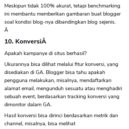
Meskipun tidak 100% akurat, tetapi benchmarking
ini membantu memberikan gambaran buat blogger
soal kondisi blog-nya dibandingkan blog sejenis.
Â
10. Konversi
Â
Apakah kampanye di situs berhasil?
Ukurannya bisa dilihat melalui fitur konversi, yang
disediakan di GA. Blogger bisa tahu apakah
pengguna melakukan, misalnya, mendaftarkan
alamat email, mengunduh sesuatu atau menghadiri
sebuah event, berdasarkan tracking konversi yang
dimonitor dalam GA.
Hasil konversi bisa dirinci berdasarkan metrik dan
channel, misalnya, bisa melihat