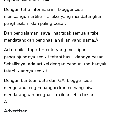
Dengan tahu informasi ini, blogger bisa
membangun artikel - artikel yang mendatangkan
penghasilan iklan paling besar.
Dari pengalaman, saya lihat tidak semua artikel
mendatangkan penghasilan iklan yang sama.Â
Ada topik - topik tertentu yang meskipun
pengunjungnya sedikit tetapi hasil iklannya besar.
Sebaliknya, ada artikel dengan pengunjung banyak,
tetapi iklannya sedikit.
Dengan bantuan data dari GA, blogger bisa
mengetahui engembangan konten yang bisa
mendatangkan penghasilan iklan lebih besar.
Â
Advertiser