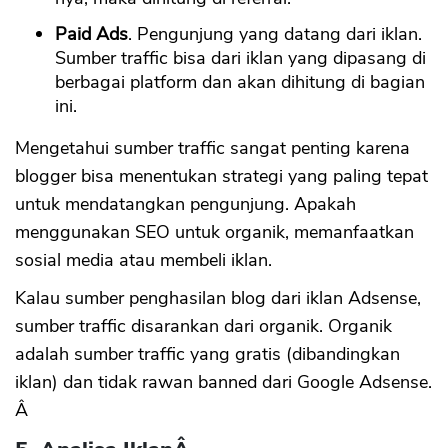
Paid Ads
. Pengunjung yang datang dari iklan.
CANCEL
OK
Sumber traffic bisa dari iklan yang dipasang di
berbagai platform dan akan dihitung di bagian
ini.
Mengetahui sumber traffic sangat penting karena
blogger bisa menentukan strategi yang paling tepat
untuk mendatangkan pengunjung. Apakah
menggunakan SEO untuk organik, memanfaatkan
sosial media atau membeli iklan.
Kalau sumber penghasilan blog dari iklan Adsense,
sumber traffic disarankan dari organik. Organik
adalah sumber traffic yang gratis (dibandingkan
iklan) dan tidak rawan banned dari Google Adsense.
Â