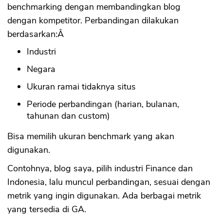
benchmarking dengan membandingkan blog
dengan kompetitor. Perbandingan dilakukan
berdasarkan:Â
Industri
Negara
Ukuran ramai tidaknya situs
Periode perbandingan (harian, bulanan,
tahunan dan custom)
Bisa memilih ukuran benchmark yang akan
digunakan.
Contohnya, blog saya, pilih industri Finance dan
Indonesia, lalu muncul perbandingan, sesuai dengan
metrik yang ingin digunakan. Ada berbagai metrik
yang tersedia di GA.