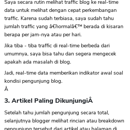
Saya secara rutin melihat traffic blog ke real-time
data untuk melihat dengan cepat perkembangan
traffic. Karena sudah terbiasa, saya sudah tahu
jumlah traffic yang â€˜normalâ€™ berada di kisaran
berapa per jam-nya atau per hari.
Jika tiba - tiba traffic di real-time berbeda dari
umumnya, saya bisa tahu dan segera mengecek
apakah ada masalah di blog.
Jadi, real-time data memberikan indikator awal soal
kondisi pengunjung blog.
Â
3. Artikel Paling Dikunjungi
Â
Setelah tahu jumlah pengunjung secara total,
selanjutnya blogger melihat rincian atau breakdown
pengunjung tersebut dari artikel atau halaman di