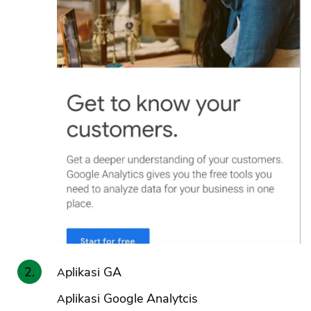
Aplikasi GA
Aplikasi Google Analytcis