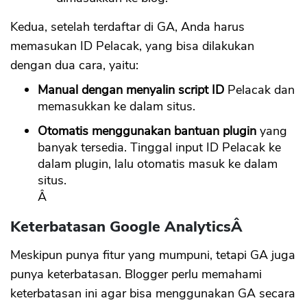
Kedua, setelah terdaftar di GA, Anda harus
memasukan ID Pelacak, yang bisa dilakukan
dengan dua cara, yaitu:
Manual dengan menyalin script ID
Pelacak dan
memasukkan ke dalam situs.
Otomatis menggunakan bantuan plugin
yang
banyak tersedia. Tinggal input ID Pelacak ke
dalam plugin, lalu otomatis masuk ke dalam
situs.
Â
Keterbatasan Google Analytics
Â
Meskipun punya fitur yang mumpuni, tetapi GA juga
punya keterbatasan. Blogger perlu memahami
keterbatasan ini agar bisa menggunakan GA secara