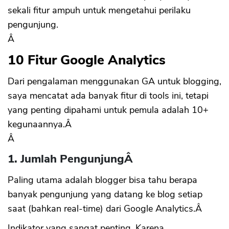
sekali fitur ampuh untuk mengetahui perilaku
pengunjung.
Â
10 Fitur Google Analytics
Dari pengalaman menggunakan GA untuk blogging,
saya mencatat ada banyak fitur di tools ini, tetapi
yang penting dipahami untuk pemula adalah 10+
kegunaannya.Â
Â
1. Jumlah Pengunjung
Â
Paling utama adalah blogger bisa tahu berapa
banyak pengunjung yang datang ke blog setiap
saat (bahkan real-time) dari Google Analytics.Â
Indikator yang sangat penting. Karena