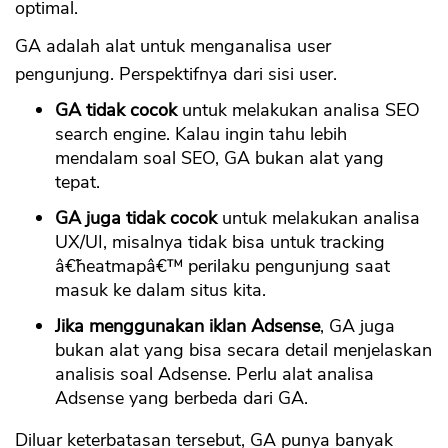
optimal.
GA adalah alat untuk menganalisa user
pengunjung. Perspektifnya dari sisi user.
GA tidak cocok
untuk melakukan analisa SEO
search engine. Kalau ingin tahu lebih
mendalam soal SEO, GA bukan alat yang
tepat.
GA juga tidak cocok
untuk melakukan analisa
UX/UI, misalnya tidak bisa untuk tracking
â€˜heatmapâ€™ perilaku pengunjung saat
masuk ke dalam situs kita.
Jika menggunakan iklan Adsense
, GA juga
bukan alat yang bisa secara detail menjelaskan
analisis soal Adsense. Perlu alat analisa
Adsense yang berbeda dari GA.
Diluar keterbatasan tersebut, GA punya banyak