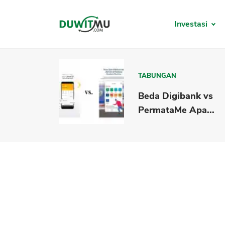
Investasi
TABUNGAN
Beda Digibank vs
PermataMe Apa...