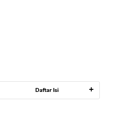
Daftar Isi
Apa itu Seabank
Kelebihan Seabank
Kelemahan Seabank