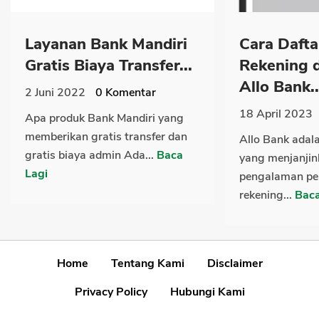
Layanan Bank Mandiri
Cara Dafta
Gratis Biaya Transfer...
Rekening 
Allo Bank..
2 Juni 2022
0
Komentar
18 April 2023
Apa produk Bank Mandiri yang
memberikan gratis transfer dan
Allo Bank adala
gratis biaya admin Ada...
Baca
yang menjanjin
Lagi
pengalaman p
rekening...
Baca
Home
Tentang Kami
Disclaimer
Privacy Policy
Hubungi Kami