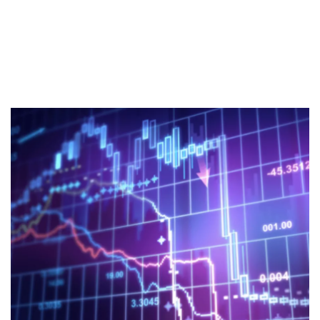
Tukar Rupiah di Indonesia
Sekuritas Saham
Pastikan Paham Cara Kerja Nilai Tukar
Bank Digital
Kurs Bank vs Kurs Money Changer
Tarik Valas di ATM Luar Negeri
Crypto
Assets Crypto
Exchange
Asuransi
Asuransi Jiwa
Asuransi Kesehatan
Asuransi Syariah