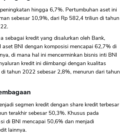
 peningkatan hingga 6,7%. Pertumbuhan aset ini
CANCEL
OK
man sebesar 10,9%, dari Rp 582,4 triliun di tahun
022.
ga sebagai kredit yang disalurkan oleh Bank,
tal aset BNI dengan komposisi mencapai 62,7% di
ya, di mana hal ini mencerminkan bisnis inti BNI
yaluran kredit ini diimbangi dengan kualitas
 di tahun 2022 sebesar 2,8%, menurun dari tahun
lembagaan
njadi segmen kredit dengan share kredit terbesar
ahun terakhir sebesar 50,3%. Khusus pada
asi di BNI mencapai 50,6% dan menjadi
it lainnya.