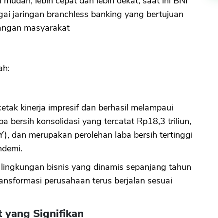
udah, lebih cepat dan lebih dekat, saat ini BNI
ai jaringan branchless banking yang bertujuan
uangan masyarakat
ah:
ak kinerja impresif dan berhasil melampaui
ba bersih konsolidasi yang tercatat Rp18,3 triliun,
), dan merupakan perolehan laba bersih tertinggi
ndemi.
h lingkungan bisnis yang dinamis sepanjang tahun
nsformasi perusahaan terus berjalan sesuai
 yang Signifikan