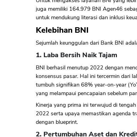
Untuk mengakses layanan BNI yang lebih m
juga memiliki 164.979 BNI Agen46 sebag
untuk mendukung literasi dan inklusi ke
Kelebihan BNI
Sejumlah keunggulan dari Bank BNI adal
1. Laba Bersih Naik Tajam
BNI berhasil menutup 2022 dengan mencet
konsensus pasar. Hal ini tercermin dari la
tumbuh signifikan 68% year-on-year (YoY
yang melampaui pencapaian sebelum pa
Kinerja yang prima ini terwujud di tenga
2022 serta upaya memastikan agenda tra
dengan blueprint.
2. Pertumbuhan Aset dan Kredit