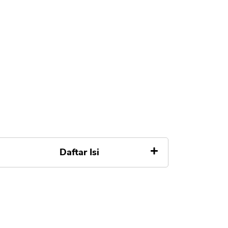
Daftar Isi
Apa itu BNI
Kelebihan BNI
1. Laba Bersih Naik Tajam