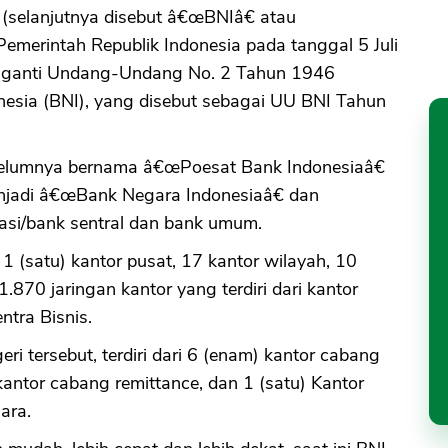
(selanjutnya disebut â€œBNIâ€ atau
Pemerintah Republik Indonesia pada tanggal 5 Juli
ngganti Undang-Undang No. 2 Tahun 1946
esia (BNI), yang disebut sebagai UU BNI Tahun
ebelumnya bernama â€œPoesat Bank Indonesiaâ€
jadi â€œBank Negara Indonesiaâ€ dan
asi/bank sentral dan bank umum.
 (satu) kantor pusat, 17 kantor wilayah, 10
1.870 jaringan kantor yang terdiri dari kantor
tra Bisnis.
eri tersebut, terdiri dari 6 (enam) kantor cabang
 kantor cabang remittance, dan 1 (satu) Kantor
ara.