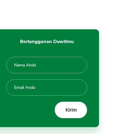
4. Permodalan BRI Kuat
5. Jaringan Mikro Terluas di
Indonesia
6. BRI Mencatat ROA dan NIM
Tinggi
Berlangganan Duwitmu
7. Jaringan Kantor Luas ke
Pelosok Indonesia
8. Inovasi AgenBRILink,
Bertransaksi Tanpa Harus ke
Bank
9. Buka Tabungan Online di
BRI Digital Saving
Kelemahan BRI
1. Kontribusi Dana Murah
Masih Rendah
2. NPL Masih Relatif Tinggi