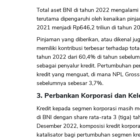
Total aset BNI di tahun 2022 mengalami
terutama dipengaruhi oleh kenaikan pinja
2021 menjadi Rp646,2 triliun di tahun 2
Pinjaman yang diberikan, atau dikenal ju
memiliki kontribusi terbesar terhadap to
tahun 2022 dari 60,4% di tahun sebelumn
sebagai penyalur kredit. Pertumbuhan pen
kredit yang menguat, di mana NPL Gross
sebelumnya sebesar 3,7%.
3. Perbankan Korporasi dan Ke
Kredit kepada segmen korporasi masih me
di BNI dengan share rata-rata 3 (tiga) t
Desember 2022, komposisi kredit korpor
katalisator bagi pertumbuhan segmen kred