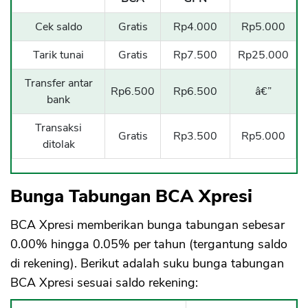
Cek saldo
Gratis
Rp4.000
Rp5.000
Tarik tunai
Gratis
Rp7.500
Rp25.000
Transfer antar
Rp6.500
Rp6.500
â€”
bank
Transaksi
Gratis
Rp3.500
Rp5.000
ditolak
Bunga Tabungan BCA Xpresi
CANCEL
OK
BCA Xpresi memberikan bunga tabungan sebesar
0.00% hingga 0.05% per tahun (tergantung saldo
di rekening). Berikut adalah suku bunga tabungan
BCA Xpresi sesuai saldo rekening: