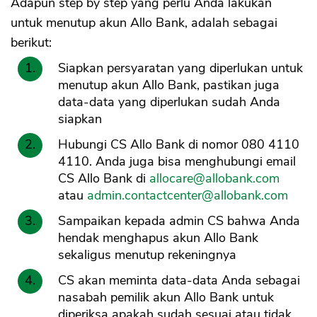
Adapun step by step yang perlu Anda lakukan
untuk menutup akun Allo Bank, adalah sebagai
berikut:
Siapkan persyaratan yang diperlukan untuk
menutup akun Allo Bank, pastikan juga
data-data yang diperlukan sudah Anda
siapkan
Hubungi CS Allo Bank di nomor 080 4110
4110. Anda juga bisa menghubungi email
CANCEL
OK
CS Allo Bank di
allocare@allobank.com
atau
admin.contactcenter@allobank.com
Sampaikan kepada admin CS bahwa Anda
hendak menghapus akun Allo Bank
sekaligus menutup rekeningnya
CS akan meminta data-data Anda sebagai
nasabah pemilik akun Allo Bank untuk
diperiksa apakah sudah sesuai atau tidak