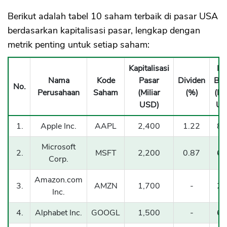
Berikut adalah tabel 10 saham terbaik di pasar USA
berdasarkan kapitalisasi pasar, lengkap dengan
metrik penting untuk setiap saham:
Kapitalisasi
La
Nama
Kode
Pasar
Dividen
Ber
No.
Perusahaan
Saham
(Miliar
(%)
(Mi
USD)
US
1.
Apple Inc.
AAPL
2,400
1.22
86
Microsoft
2.
MSFT
2,200
0.87
61
Corp.
Amazon.com
3.
AMZN
1,700
-
21
Inc.
4.
Alphabet Inc.
GOOGL
1,500
-
61