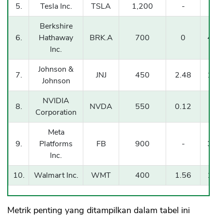
5.
Tesla Inc.
TSLA
1,200
-
3
Berkshire
6.
Hathaway
BRK.A
700
0
42
Inc.
Johnson &
7.
JNJ
450
2.48
16
Johnson
NVIDIA
8.
NVDA
550
0.12
7
Corporation
Meta
9.
Platforms
FB
900
-
39
Inc.
10.
Walmart Inc.
WMT
400
1.56
14
Metrik penting yang ditampilkan dalam tabel ini