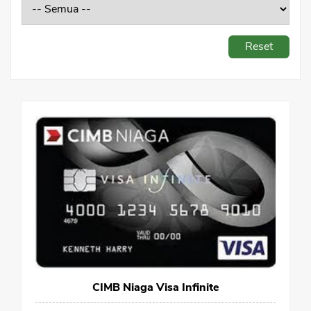
Sekuritas Saham
Bank Digital
Reset
Crypto
Assets Crypto
Exchange
Asuransi
Asuransi Jiwa
Asuransi Kesehatan
Asuransi Syariah
CIMB Niaga Visa Infinite