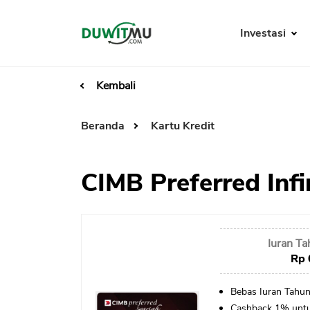
Investasi
Kembali
Beranda
Kartu Kredit
CIMB Preferred Infi
Iuran T
Rp 
Bebas Iuran Tahu
Cashback 1% untuk