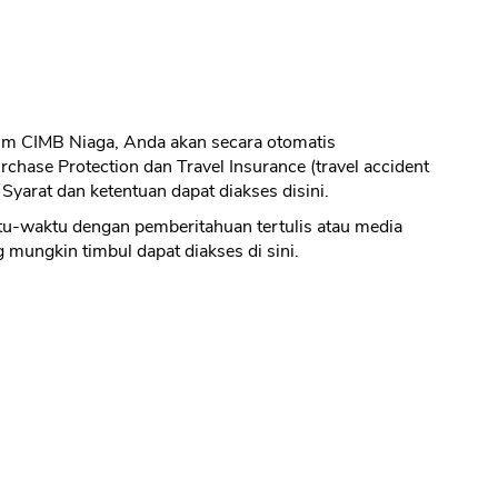
ium CIMB Niaga, Anda akan secara otomatis
hase Protection dan Travel Insurance (travel accident
 Syarat dan ketentuan dapat diakses disini.
ktu-waktu dengan pemberitahuan tertulis atau media
 mungkin timbul dapat diakses di sini.