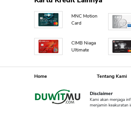
Kartu Kredit Lainnya
MNC Motion
Card
CIMB Niaga
Ultimate
Home
Tentang Kami
Disclaimer
Kami akan menjaga inf
menjamin keakuratan i