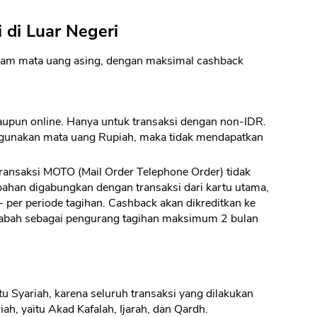
 di Luar Negeri
alam mata uang asing, dengan maksimal cashback
maupun online. Hanya untuk transaksi dengan non-IDR.
nggunakan mata uang Rupiah, maka tidak mendapatkan
 transaksi MOTO (Mail Order Telephone Order) tidak
mbahan digabungkan dengan transaksi dari kartu utama,
per periode tagihan. Cashback akan dikreditkan ke
asabah sebagai pengurang tagihan maksimum 2 bulan
 Syariah, karena seluruh transaksi yang dilakukan
ah, yaitu Akad Kafalah, Ijarah, dan Qardh.