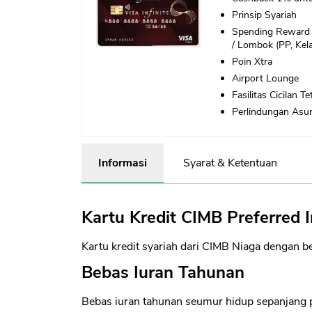
Prinsip Syariah
Spending Reward P
/ Lombok (PP, Kel
Poin Xtra
Airport Lounge
Fasilitas Cicilan Te
Perlindungan Asur
Informasi
Syarat & Ketentuan
Kartu Kredit CIMB Preferred I
Kartu kredit syariah dari CIMB Niaga dengan ber
Bebas Iuran Tahunan
Bebas iuran tahunan seumur hidup sepanjang