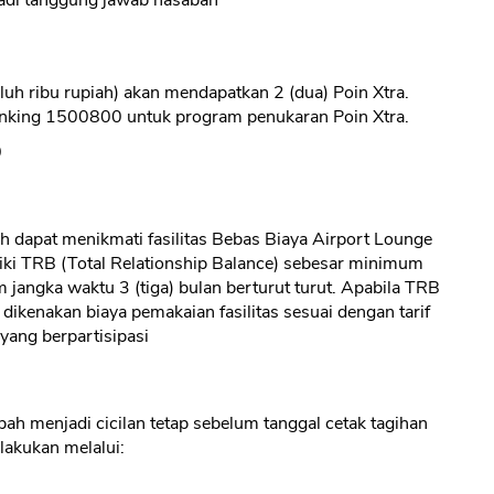
jadi tanggung jawab nasabah
luh ribu rupiah) akan mendapatkan 2 (dua) Poin Xtra.
Banking 1500800 untuk program penukaran Poin Xtra.
0
h dapat menikmati fasilitas Bebas Biaya Airport Lounge
iki TRB (Total Relationship Balance) sebesar minimum
 jangka waktu 3 (tiga) bulan berturut turut. Apabila TRB
ikenakan biaya pemakaian fasilitas sesuai dengan tarif
 yang berpartisipasi
h menjadi cicilan tetap sebelum tanggal cetak tagihan
lakukan melalui: