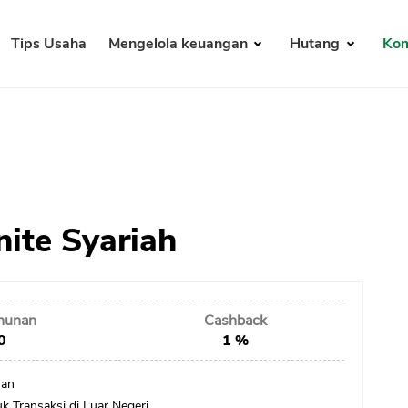
Tips Usaha
Mengelola keuangan
Hutang
Kom
nite Syariah
ahunan
Cashback
0
1 %
nan
 Transaksi di Luar Negeri