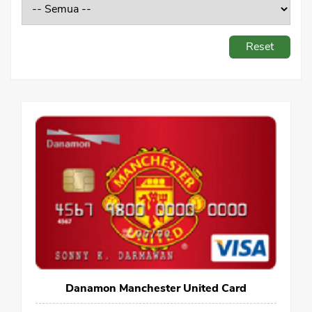
Sekuritas Saham
Bank Digital
Reset
Crypto
Assets Crypto
Exchange
Asuransi
Asuransi Jiwa
Asuransi Kesehatan
Asuransi Syariah
Danamon Manchester United Card