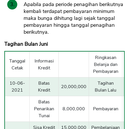
Apabila pada periode penagihan berikutnya
kembali terdapat pembayaran minimum
maka bunga dihitung lagi sejak tanggal
pembayaran hingga tanggal penagihan
berikutnya.
Tagihan Bulan Juni
Ringkasan
Tanggal
Informasi
Belanja dan
Cetak
Kredit
Pembayaran
10-06-
Batas
Tagihan
20,000,000
2021
Kredit
Bulan Lalu
Batas
Penarikan
8,000,000
Pembayaran
Tunai
Sisa Kredit
15,000,000
Pembelanjaan
5