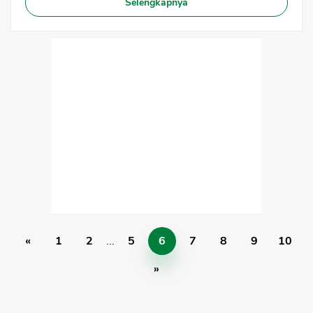
Selengkapnya
«
1
2
...
5
6
7
8
9
10
»