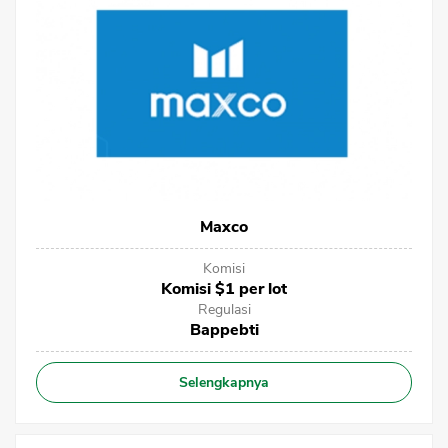
CANCEL
OK
Maxco
Komisi
Komisi $1 per lot
Regulasi
Bappebti
Selengkapnya