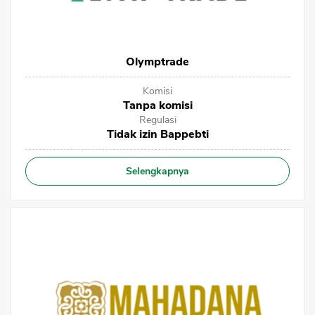
Sekuritas Saham
Bank Digital
Olymptrade
Crypto
Assets Crypto
Komisi
Tanpa komisi
Exchange
Regulasi
Tidak izin Bappebti
Asuransi
Selengkapnya
Asuransi Jiwa
Asuransi Kesehatan
Asuransi Syariah