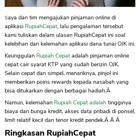
A. Proses Mudah
B. Tidak Ada Verifikasi Telepon
C. Hanya Syarat KTP, Tanpa Slip Gaji
Saya dan tim mengajukan pinjaman online di
D. Persetujuan Cepat Instan
aplikasi
RupiahCepat
, lalu pengalaman tersebut
E. Izin, Terdaftar dan Diawasi OJK
kami tuliskan dalam ulasan RupiahCepat ini soal
Kekurangan RupiahCepat
kelebihan dan kelemahan aplikasi dana tunai OJK ini.
1. Suku Bunga Mahal
2. Plafon Pinjaman Kecil
Keunggulan
Rupiah Cepat
adalah pinjaman online
3. Tenor Pendek
cepat cair syarat KTP yang sudah berizin OJK.
Kesimpulan
Selain cepat dan simpel, menariknya, pinjol ini
memberikan poins rewards kepada nasabah yang
bisa ditukarkan dengan berbagai hadiah.Â
Namun, kelemahan
Rupiah Cepat adalah
tingginya
biaya dan bunga kredit, akses data pribadi di ponsel,
limit relatif kecil dan tenor kredit pendek.Â Â Â
Ringkasan RupiahCepat