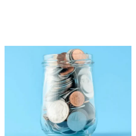
Kartu Kredit
KPR
KTA
Pinjaman Online
Pinjaman
Kartu Kredit
KTA
KPR
Kredit Usaha
Pinjaman Online
Broker Forex