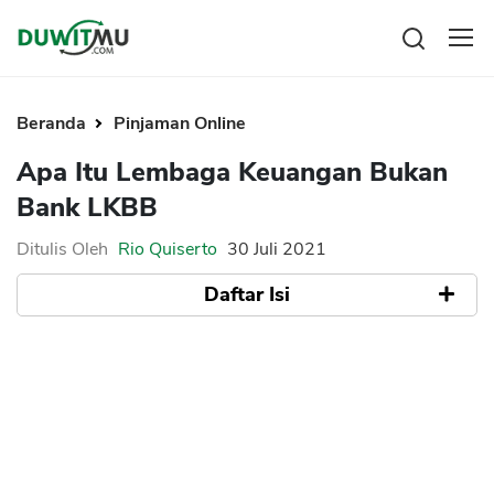
Tabungan
Reksadana
Beranda
Pinjaman Online
Emas
Apa Itu Lembaga Keuangan Bukan
Saham
Bank LKBB
Bitcoin
Ditulis Oleh
Rio Quiserto
30 Juli 2021
Daftar Isi
Pengeluaran
Asuransi
Rencana Keuangan