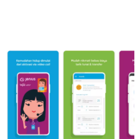
Sekuritas Saham
Bank Digital
Crypto
Assets Crypto
Exchange
Asuransi
Asuransi Jiwa
Asuransi Kesehatan
Asuransi Syariah