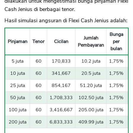
dilakukan untuk mengestimasi bunga pinjaman Flexi
Cash Jenius di berbagai tenor.
Hasil simulasi angsuran di Flexi Cash Jenius adalah:
Bunga
Jumlah
T
Pinjaman
Tenor
Cicilan
per
Pembayaran
B
bulan
5 juta
60
170,833
10.2 juta
1,75%
1
10 juta
60
341,667
20.5 juta
1,75%
1
25 juta
60
854,167
51.20 juta
1,75%
1
50 juta
60
1,708,333
102.50 juta
1,75%
1
100 juta
60
3,416,667
205.00 juta
1,75%
1
200 juta
60
6,833,333
409.99 juta
1,75%
1