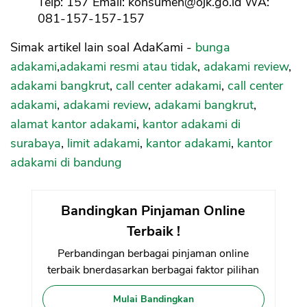
Telp: 157 Email:
konsumen@ojk.go.id
WA:
081-157-157-157
Simak artikel lain soal AdaKami -
bunga
adakami
,
adakami resmi atau tidak
,
adakami review
,
adakami bangkrut
,
call center adakami
,
call center
adakami
,
adakami review
,
adakami bangkrut
,
alamat kantor adakami
,
kantor adakami di
surabaya
,
limit adakami
,
kantor adakami
,
kantor
adakami di bandung
Bandingkan Pinjaman Online
Terbaik !
Perbandingan berbagai pinjaman online
terbaik bnerdasarkan berbagai faktor pilihan
Mulai Bandingkan