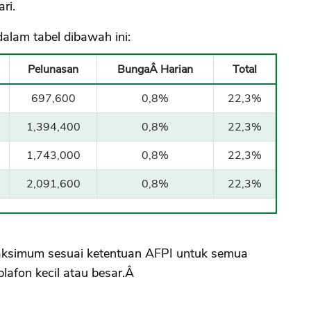
ri.
dalam tabel dibawah ini:
Pelunasan
BungaÂ Harian
Total
697,600
0,8%
22,3%
1,394,400
0,8%
22,3%
1,743,000
0,8%
22,3%
2,091,600
0,8%
22,3%
aksimum sesuai ketentuan AFPI untuk semua
lafon kecil atau besar.Â