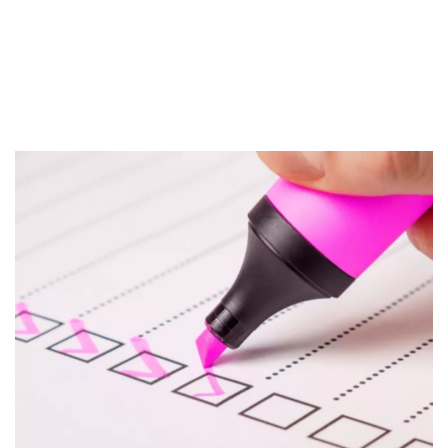
d. Minta Surat Lunas dari Bank dan
Sekuritas Saham
Lembaga Keuangan
e. Pantau Kembali BI Checking dan SLIK
Bank Digital
OJK
Crypto
f. Tanyakan ke OJK Kembali
g. Jangan Lupa Simpan Surat Lunas
Assets Crypto
Kesimpulan
Exchange
Asuransi
Asuransi Jiwa
Asuransi Kesehatan
Asuransi Syariah