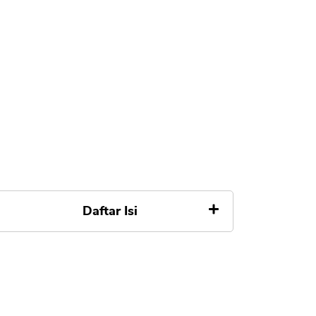
Daftar Isi
Tips dan Cara Mengajukan Turun
Bunga KPR BCA agar Disetujui
1. Pantau Suku Bunga BI Rate