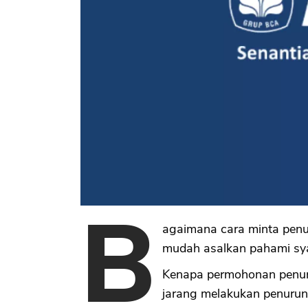
B
agaimana cara minta penu
mudah asalkan pahami sya
Kenapa permohonan penu
jarang melakukan penurun